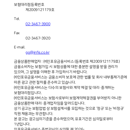
보험대리점등록번호
제2009121179호
Tel.
02-3467-3900
Fax
02-3467-3920
E-mail.
go@infis.co.kr
금융상품판매업자 : ㈜인포유금융서비스 (등록번호 제2009121179호)
금융소비자는 보험가입 시 보험상품에 대한 충분한 설명을 받을 권리가
있으며, 그 설명을 이해한 후 가입하시기 바랍니다.
㈜인포유금융서비스는 금융소비자 보호에 관한 법률 및 회사 내부통제기준에
따른 광고 관련 절차를 준수하고 있습니다.
㈜인포유금융서비스는 다수의 보험사와 계약 체결 및 대리·중개하는
보험대리점입니다.
㈜인포유금융서비스는 보험사로부터 보험계약체결권을 부여받지 아니한
금융상품판매 대리·중개업자임을 알려드립니다.
상기 공고는 보험업법 상 보험설계사를 모집하는 것으로 ‘정규’ 또는 ‘비정규’
직원 채용과는 무관합니다.
본 광고는 광고심의기준을 준수하였으며, 유효기간은 심의일로부터
1년입니다.
인포유금융서비스 준법감시인 심의필
제 2026-