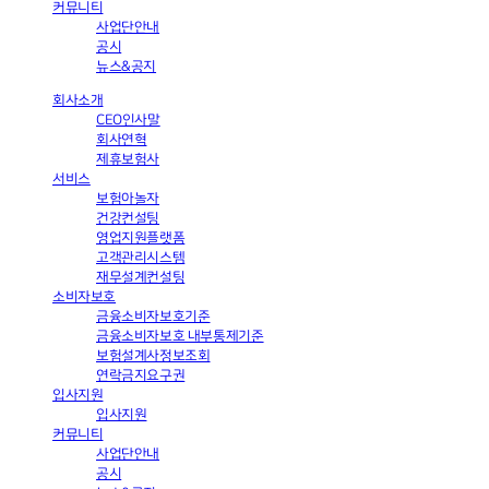
커뮤니티
사업단안내
공시
뉴스&공지
회사소개
CEO인사말
회사연혁
제휴보험사
서비스
보험아놀자
건강컨설팅
영업지원플랫폼
고객관리시스템
재무설계컨설팅
소비자보호
금융소비자보호기준
금융소비자보호 내부통제기준
보험설계사정보조회
연락금지요구권
입사지원
입사지원
커뮤니티
사업단안내
공시