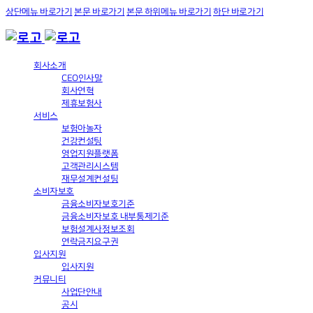
상단메뉴 바로가기
본문 바로가기
본문 하위메뉴 바로가기
하단 바로가기
회사소개
CEO인사말
회사연혁
제휴보험사
서비스
보험아놀자
건강컨설팅
영업지원플랫폼
고객관리시스템
재무설계컨설팅
소비자보호
금융소비자보호기준
금융소비자보호 내부통제기준
보험설계사정보조회
연락금지요구권
입사지원
입사지원
커뮤니티
사업단안내
공시