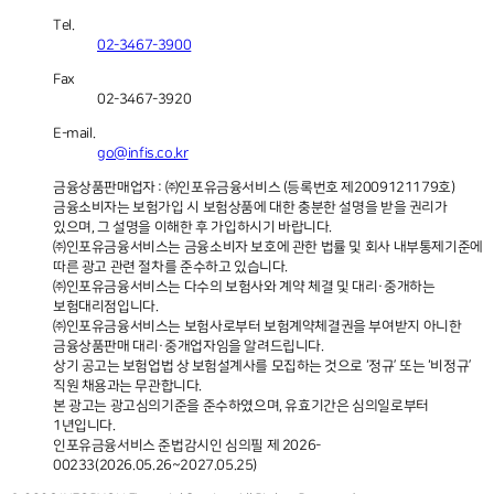
Tel.
02-3467-3900
Fax
02-3467-3920
E-mail.
go@infis.co.kr
금융상품판매업자 : ㈜인포유금융서비스 (등록번호 제2009121179호)
금융소비자는 보험가입 시 보험상품에 대한 충분한 설명을 받을 권리가
있으며, 그 설명을 이해한 후 가입하시기 바랍니다.
㈜인포유금융서비스는 금융소비자 보호에 관한 법률 및 회사 내부통제기준에
따른 광고 관련 절차를 준수하고 있습니다.
㈜인포유금융서비스는 다수의 보험사와 계약 체결 및 대리·중개하는
보험대리점입니다.
㈜인포유금융서비스는 보험사로부터 보험계약체결권을 부여받지 아니한
금융상품판매 대리·중개업자임을 알려드립니다.
상기 공고는 보험업법 상 보험설계사를 모집하는 것으로 ‘정규’ 또는 ‘비정규’
직원 채용과는 무관합니다.
본 광고는 광고심의기준을 준수하였으며, 유효기간은 심의일로부터
1년입니다.
인포유금융서비스 준법감시인 심의필
제 2026-
00233(2026.05.26~2027.05.25)