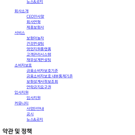
뉴스&공지
회사소개
CEO인사말
회사연혁
제휴보험사
서비스
보험아놀자
건강컨설팅
영업지원플랫폼
고객관리시스템
재무설계컨설팅
소비자보호
금융소비자보호기준
금융소비자보호 내부통제기준
보험설계사정보조회
연락금지요구권
입사지원
입사지원
커뮤니티
사업단안내
공시
뉴스&공지
약관 및 정책