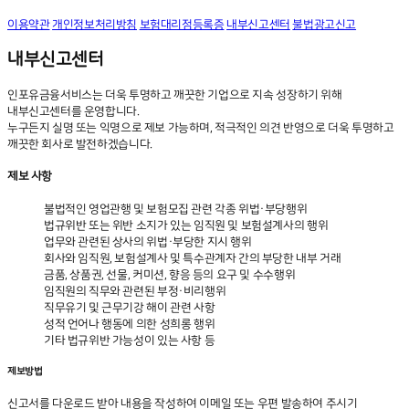
이용약관
개인정보처리방침
보험대리점등록증
내부신고센터
불법광고신고
내부신고센터
인포유금융서비스는 더욱 투명하고 깨끗한 기업으로 지속 성장하기 위해
내부신고센터를 운영합니다.
누구든지 실명 또는 익명으로 제보 가능하며, 적극적인 의견 반영으로 더욱 투명하고
깨끗한 회사로 발전하겠습니다.
제보 사항
불법적인 영업관행 및 보험모집 관련 각종 위법·부당행위
법규위반 또는 위반 소지가 있는 임직원 및 보험설계사의 행위
업무와 관련된 상사의 위법·부당한 지시 행위
회사와 임직원, 보험설계사 및 특수관계자 간의 부당한 내부 거래
금품, 상품권, 선물, 커미션, 향응 등의 요구 및 수수행위
임직원의 직무와 관련된 부정·비리행위
직무유기 및 근무기강 해이 관련 사항
성적 언어나 행동에 의한 성희롱 행위
기타 법규위반 가능성이 있는 사항 등
제보방법
신고서를 다운로드 받아 내용을 작성하여
이메일 또는 우편 발송
하여 주시기