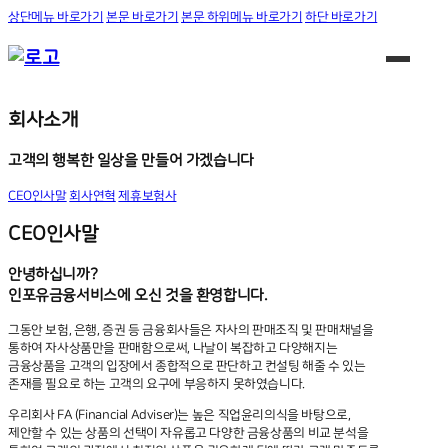
상단메뉴 바로가기
본문 바로가기
본문 하위메뉴 바로가기
하단 바로가기
회사소개
CEO인사말
회사연혁
제휴보험사
회사소개
서비스
고객의 행복한 일상을 만들어 가겠습니다
보험아놀자
CEO인사말
회사연혁
제휴보험사
건강컨설팅
영업지원플랫폼
CEO인사말
고객관리시스템
재무설계컨설팅
안녕하십니까?
소비자보호
인포유금융서비스에 오신 것을 환영합니다.
금융소비자보호기준
그동안 보험, 은행, 증권 등 금융회사들은 자사의 판매조직 및 판매채널을
통하여 자사상품만을 판매함으로써, 나날이 복잡하고 다양해지는
금융소비자보호 내부통제기준
금융상품을 고객의 입장에서 종합적으로 판단하고 컨설팅 해줄 수 있는
보험설계사정보조회
존재를 필요로 하는 고객의 요구에 부응하지 못하였습니다.
연락금지요구권
우리회사 FA (Financial Adviser)는 높은 직업윤리의식을 바탕으로,
입사지원
제안할 수 있는 상품의 선택이 자유롭고 다양한 금융상품의 비교 분석을