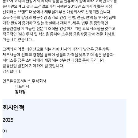
통하여 고객의 관점에서 최적의
상품을 권유하게 됨에 따라 고객 만족도를
입사지원
높여 왔으며 그 결과 조선일보에서 시행한 2013년 소비자가 뽑은 가장
커뮤니티
신뢰하는 브랜드 대상에서 재무설계부분 대상회사로
선정되었습니다.
소득수준의 향상과 평균수명 증가로 건강, 간병, 연금, 변액 등 투자상품에
대한 관심이 증가하고 있는 현실에서 재테크, 세무, 법무 등 종합적인
사업단안내
금융컨설팅이
가능한 전문가 조직을 양성하기 위한 교육시스템을 갖추고
공시
적극적인 R&D 투자 및 혁신을 통하여 초우량 금융상품 판매 전문 회사로
뉴스&공지
거듭나고 있습니다.
고객의 이익을 최우선으로 하는 저희 회사의 성장과 발전은 금융상품
제조사들이 선의의 경쟁을 통하여 상품의 가격을 낮추고 더 좋은 상품과
서비스를 금융 소비자에게
제공하는 선순환 과정을 통해 우리나라
금융산업 발전에 기여하게 될 것입니다.
감사합니다.
인포유금융서비스 주식회사
대표이사
김해정
회사연혁
2025
01