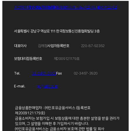
이용약관
개인정보처리방침
대리점등록증
내부신고센터
불법광고신고
서울특별시 강남구 역삼로 111 한국정보통신진흥협회빌딩 3층
대표이사
김해정
사업자등록번호
220-87-92352
보험대리점등록번호
제2009121179호
Tel.
02-3467-3900
Fax
02-3467-3920
E-mail.
go@infis.co.kr
금융상품판매업자 : ㈜인포유금융서비스 (등록번호
제2009121179호)
금융소비자는 보험가입 시 보험상품에 대한 충분한 설명을 받을 권리가
있으며, 그 설명을 이해한 후 가입하시기 바랍니다.
㈜인포유금융서비스는 금융소비자 보호에 관한 법률 및 회사